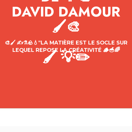
DAVID
DAMOUR
🖌
🎨
🎨🖌 ✍️⚗️🪨💧"LA MATIÈRE EST LE SOCLE
SUR
🪵🥣🌈
LEQUEL REPOSE LA CRÉATIVITÉ
🖌
💡✏️